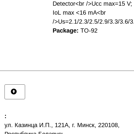
Detector<br />Ucc max=15 V;
IoL max <16 mA<br
/>Us=2.1/2.3/2.5/2.9/3.3/3.6/3
Package:
TO-92
:
ул. Казинца И.П., 121А, г. Минск, 220108,