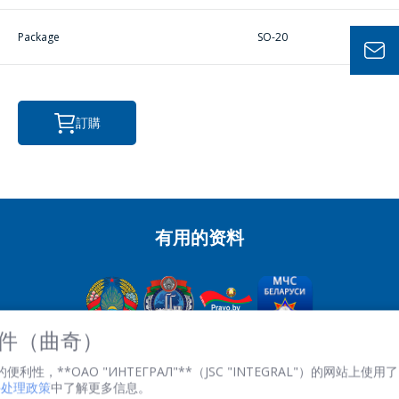
Package
SO-20
電話
*
訂購
電子郵件
*
感興趣的產品/服務
有用的资料
信息
*
 文件（曲奇）
OJSC“积分” - 經理控股公司“积分”，
性，**ОАО "ИНТЕГРАЛ"**（JSC "INTEGRAL"）的网站上使用了 
英石。 Kazintsa I.P., 121A, room 327, Minsk, 220108, 白俄羅斯
文件处理政策
中了解更多信息。
共和國