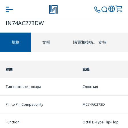
IN74AC273DW
转到购物车
ПЕРЕЙТИ В КОРЗИНУ
继续购物
規格
文檔
購買和技術。 支持
問一個問題
ПРОДОЛЖИТЬ ПОКУПКИ
範圍
意義
公司經理將很樂
意回答您的問題
併計算服務成本
Тип карточки товара
Сложная
並準備單獨的商
業報價。
Pin to Pin Compatibility
MC74AC273D
你的名字
*
Function
Octal D-Type Flip-Flop