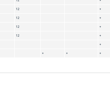
12
+
本並準備單獨的商業報價。
12
+
你的名字
*
12
+
12
+
12
+
電話
*
+
+
+
+
電子郵件
*
到购物车
继续购物
感興趣的產品/服務
信息
*