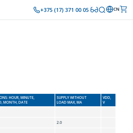
+375 (17) 371 00 05
CN
ONS: HOUR, MINUTE,
SUPPLY WITHOUT
VDD,
, MONTH, DATE
LOAD MAX, MA
V
2.0