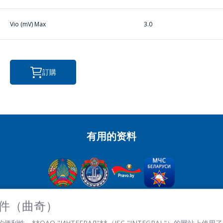
感興趣的產品/服務
Vio (mV) Max
3.0
信息
*
訂購
有用的资料
*
- required fields
SEND
OJSC“积分” - 經理控股公司“积分”，
 文件（曲奇）
英石。 Kazintsa I.P., 121A, room 327, Minsk, 220108, 白俄羅斯
性，**ОАО "ИНТЕГРАЛ"**（JSC "INTEGRAL"）的网站上使用了 