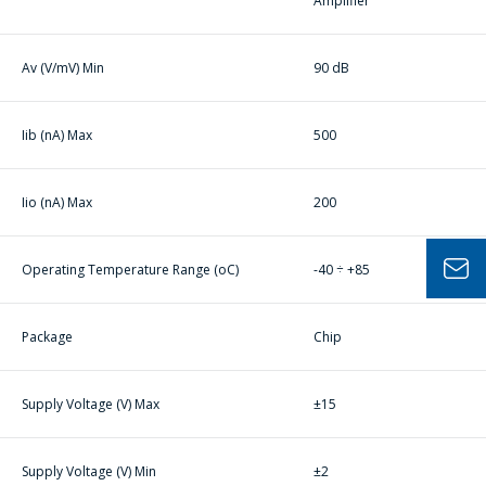
Amplifier
公司經理將很樂
Av (V/mV) Min
90 dB
意回答您的問題
併計算服務成本
並準備單獨的商
Iib (nA) Max
500
業報價。
Iio (nA) Max
200
你的名字
*
Operating Temperature Range (oC)
-40 ÷ +85
電話
*
Package
Chip
Supply Voltage (V) Max
±15
電子郵件
*
Supply Voltage (V) Min
±2