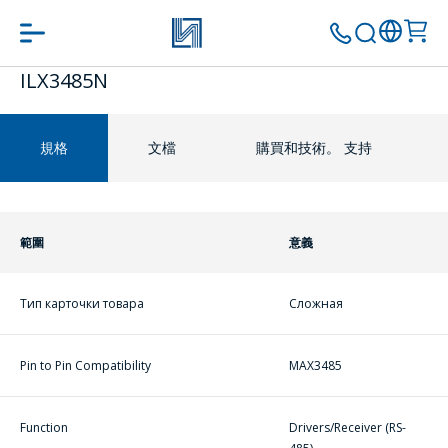
ILX3485N
转到购物车
ПЕРЕЙТИ В КОРЗИНУ
继续购物
規格
文檔
購買和技術。 支持
ПРОДОЛЖИТЬ ПОКУПКИ
範圍
意義
Тип карточки товара
Сложная
Pin to Pin Compatibility
MAX3485
問一個問題
Function
Drivers/Receiver (RS-