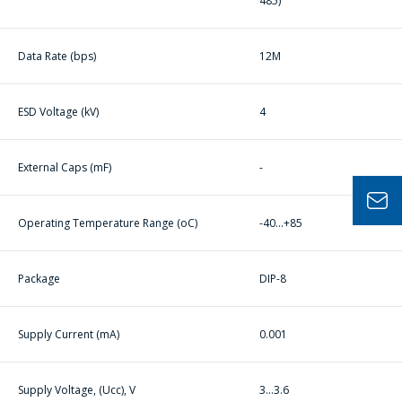
485)
公司經理將很樂
意回答您的問題
併計算服務成本
Data Rate (bps)
12M
並準備單獨的商
業報價。
ESD Voltage (kV)
4
你的名字
*
External Caps (mF)
-
Operating Temperature Range (oC)
-40...+85
電話
*
Package
DIP-8
電子郵件
*
Supply Current (mA)
0.001
Supply Voltage, (Ucc), V
3...3.6