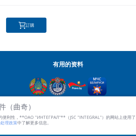
感興趣的產品/服務
訂購
信息
*
有用的资料
*
- required fields
SEND
OJSC“积分” - 經理控股公司“积分”，
 文件（曲奇）
英石。 Kazintsa I.P., 121A, room 327, Minsk, 220108, 白俄羅斯
性，**ОАО "ИНТЕГРАЛ"**（JSC "INTEGRAL"）的网站上使用了 
共和國
文件处理政策
中了解更多信息。
TRN 100386629 註冊。 數字 100386629
傳真:(+375 17) 272 3729
工作時間：週一至週五 08.30 至 17.00。