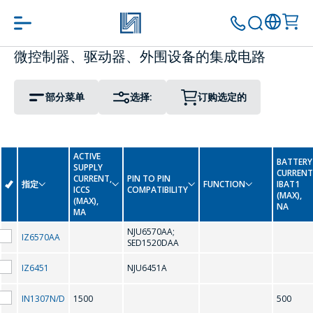
微控制器、驱动器、外围设备的集成电路
PIN TO PIN COMPATIBILITY
PACKAGE
转到购物车
继续购物
部分菜单
选择:
订购选定的
Display Driver IC
0-9
Interface Integrated Circuits
ACTIVE
BATTERY
SUPPLY
CURRENT
LED Driver Circuits
CURRENT,
PIN TO PIN
-
指定
FUNCTION
IBAT1
ICCS
COMPATIBILITY
(MAX),
(MAX),
NA
Real Time Clock
MA
A
NJU6570AA;
IZ6570AA
SED1520DAA
Real Time Clock (Reference Date)
AMC7150
IZ6451
NJU6451A
IN1307N/D
1500
500
C