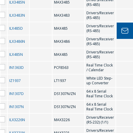
意回答您的問題
ILX3485N
MAX3485
H
(RS-485)
併計算服務成本
Drivers/Receiver
ILX3483N
MAX3483
並準備單獨的商
(RS-485)
HV9910
HV9921
業報價。
Drivers/Receiver
ILX485D
MAX485
(RS-485)
HV9922
HV9923
Drivers/Receiver
你的名字
*
ILX3486N
MAX3486
(RS-485)
HV9961
HV9967
Drivers/Receiver
ILX485N
MAX485
(RS-485)
K
Real Time Clock
IN1363D
PCF8563
電話
*
/ Calendar
White LED Step-
IZ1937
LT1937
KS0065
KS0066
up Converter
64 x 8 Serial
IN1307D
DS1307N/ZN
電子郵件
*
Real Time Clock
L
64 x 8 Serial
IN1307N
DS1307N/ZN
Real Time Clock
Drivers/Receiver
LT1937
ILX3226N
MAX3226
(RS-232) (1/1)
感興趣的產品/服務
Drivers/Receiver
ILX3221N
MAX3221