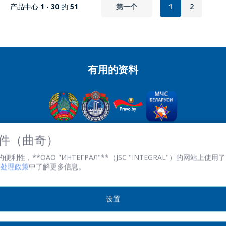
产品中心
1
-
30
的
51
第一个
1
2
P
PCF8563
有用的资料
R
RX8025
OJSC“积分” - 經理控股公司“积分”，
 文件（曲奇）
英石。 Kazintsa I.P., 121A, room 327, Minsk, 220108, 白俄羅斯
性，**ОАО "ИНТЕГРАЛ"**（JSC "INTEGRAL"）的网站上使用了 
共和國
文件处理政策
中了解更多信息。
TRN 100386629 註冊。 數字 100386629
傳真:(+375 17) 272 3729
工作時間：週一至週五 08.30 至 17.00。
设置
© 2026 版权所有不得转载.