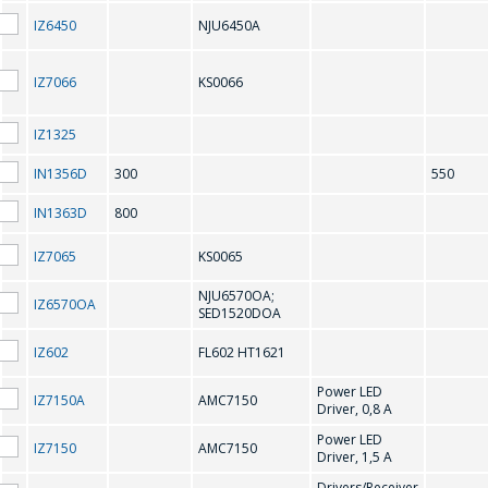
IZ6450
NJU6450A
CD75232
IZ7066
KS0066
D
IZ1325
IN1356D
300
550
DS1307N/ZN
IN1363D
800
F
IZ7065
KS0065
NJU6570OA;
IZ6570OA
FL602 HT1621
SED1520DOA
IZ602
FL602 HT1621
G
問一個問題
Power LED
IZ7150A
AMC7150
Driver, 0,8 A
Power LED
GD75232
IZ7150
AMC7150
公司經理將很樂
Driver, 1,5 A
Drivers/Receiver