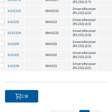
M
(RS-232) (1/1)
Drivers/Receiver
ILX3232D
MAX3232
(RS-232) (2/2)
信息
*
M41T56
MAX202
Drivers/Receiver
ILX232D
MAX232
(RS-232) (2/2)
MAX207
MAX208
Drivers/Receiver
ILX3232N
MAX3232
(RS-232) (2/2)
MAX232
MAX3221
Drivers/Receiver
ILX202N
MAX202
(RS-232) (2/2)
MAX3226
MAX3232
*
- required fields
Drivers/Receiver
ILX202D
MAX202
(RS-232) (2/2)
MAX3483
MAX3485
Drivers/Receiver
SEND
ILX232N
MAX232
MAX3486
MAX485
(RS-232) (2/2)
N
訂購
NJU6450A
NJU6451A
NJU6570OA;
NJU6570AA; SED1520DAA
SED1520DOA