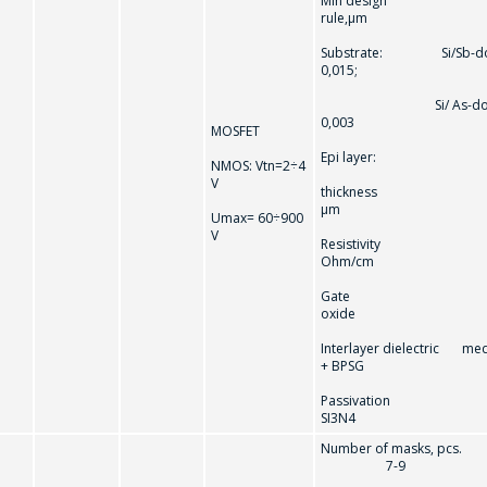
Min design
rule,µm
公司經理將很樂意回答您的問題併計算服務成
Substrate: Si/Sb-dop
0,015;
本並準備單獨的商業報價。
Si/ As-doped/ n
0,003
MOSFET
你的名字
*
Epi layer:
NMOS: Vtn=2÷4
V
thickness
µm
Umax= 60÷900
V
電話
*
Resistivity (0,
Ohm/cm
Gate
oxide (60÷
電子郵件
*
Interlayer dielectric me
+ BPSG
Passivation PEo
SI3N4
到购物车
继续购物
感興趣的產品/服務
Number of masks
7-9