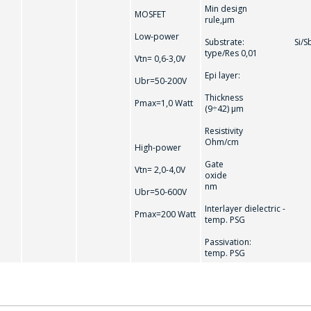
Min design
MOSFET
rule,µm
信息
*
Low-power
Substrate: Si/Sb-d
type/Res 0,01
Vtn= 0,6-3,0V
Epi layer:
Ubr=50-200V
Thickn
Pmax=1,0 Watt
(9÷42) µm
Resistivity 
*
- required fields
Ohm/cm
High-power
Gate
Vtn= 2,0-4,0V
oxide (42
SEND
nm
Ubr=50-600V
Interlayer dielectr
Pmax=200 Watt
temp. PSG
Passivatio
temp. PSG