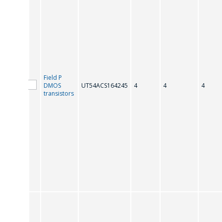
Field P
DMOS
UT54ACS164245
4
4
4
transistors