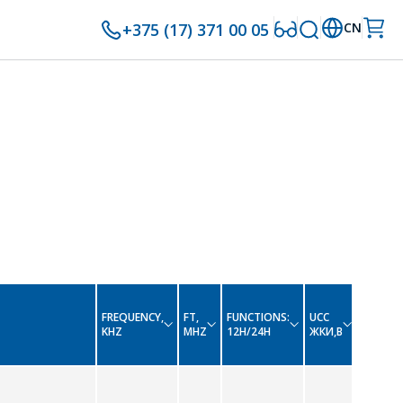
+375 (17) 371 00 05
CN
FREQUENCY,
FT,
FUNCTIONS:
UCC
UDS,
KHZ
МHZ
12H/24H
ЖКИ,В
В
, pcs.