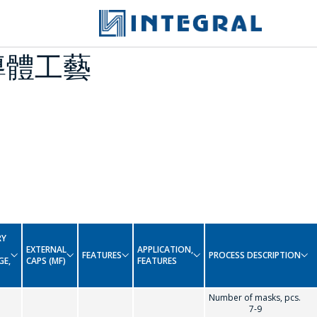
導體工藝
RY
EXTERNAL
APPLICATION,
FEATURES
PROCESS DESCRIPTION
GE,
CAPS (MF)
FEATURES
Number of masks
7-9