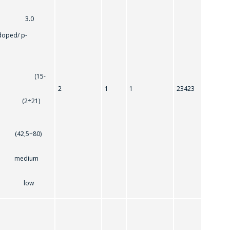
 3.0
ped/ p-
s (15-
2
1
1
23423
4324
 (2÷21)
,5÷80)
ric medium
: low