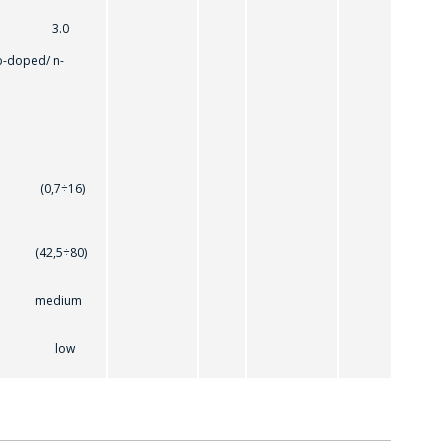
 3.0
oped/ n-
ess
(0,7÷16)
,5÷80)
ic - medium
n: low