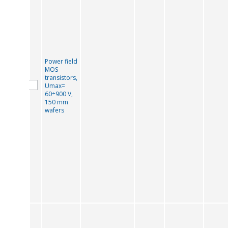
Power field
MOS
transistors,
Umax=
60÷900 V,
150 mm
wafers
转