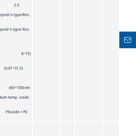
 2.0
ed/ n-type/Res
-type/ Res
 8÷75)
67÷31,5)
100) nm
dium temp. oxide
xide + PE
, pcs.