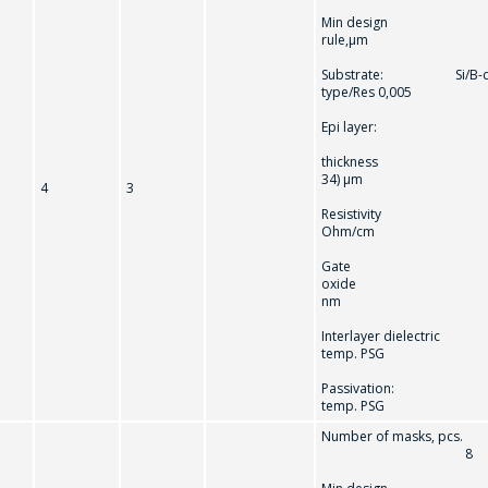
Min design
rule,µm
Substrate: Si/B-do
type/Res 0,005
Epi layer:
thicknes
34) µm
4
3
Resistivity
Ohm/cm
Gate
oxide (42
nm
Interlayer dielect
temp. PSG
Passivation
temp. PSG
Number of masks, pcs.
8
問一個問題