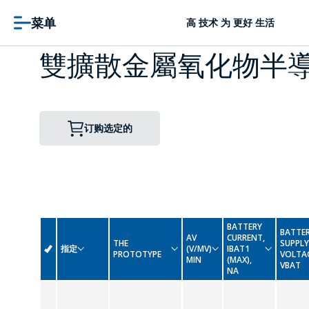
菜单
高 技术 为 更好 生活
雙擴散金屬氧化物半
订购选定的
BATTERY
BATTE
AV
CURRENT,
THE
SUPPLY
指定
(V/MV)
IBAT1
PROTOTYPE
VOLTA
MIN
(MAX),
VBAT
NA