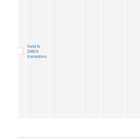
Field N
DMOS
transistors